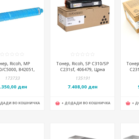
нер, Ricoh, MP
Тонер, Ricoh, SP C310/SP
Тонер
0/C5000, 842051,
C231sf, 406479, Црна
C231
Цијан
173733
135191
.350,00 ден
7.408,00 ден
ОДАДИ ВО КОШНИЧКА
+ ДОДАДИ ВО КОШНИЧКА
+ 