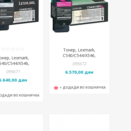
Тонер, Lexmark,
C540/C544/X546,
онер, Lexmark,
C540H1MG, Магента
540/C544/X546,
095672
540H1KG, Црна
095671
6.570,00 ден
5.640,00 ден
+ ДОДАДИ ВО КОШНИЧКА
ДОДАДИ ВО КОШНИЧКА