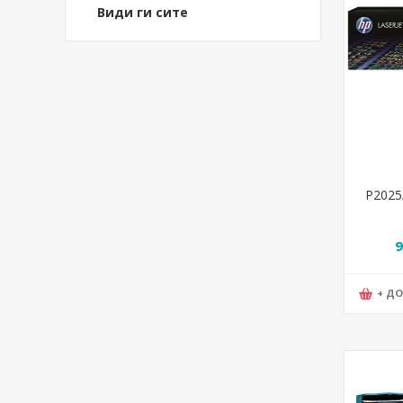
Види ги сите
P2025
C
9
+ Д