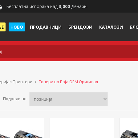
Бесплатна испорака над
3,000
Денари.
ЊЕ
НОВО
ПРОДАВНИЦИ
БРЕНДОВИ
КАТАЛОЗИ
БЛ
ријал Принтери
Тонери во Боја ОЕМ Оригинал
Подреди по