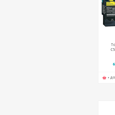
То
C5
C5
6
+ Д