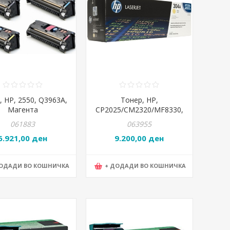
, HP, 2550, Q3963А,
Тонер, HP,
Магента
CP2025/CM2320/MF8330,
CC532A, Жолта
061883
063955
6.921,00 ден
9.200,00 ден
ДОДАДИ ВО КОШНИЧКА
+ ДОДАДИ ВО КОШНИЧКА