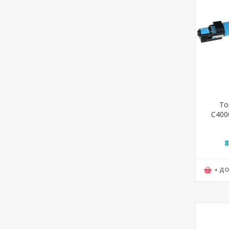
То
C400
8
+ Д