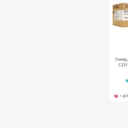
Тонер,
C231
9
+ Д