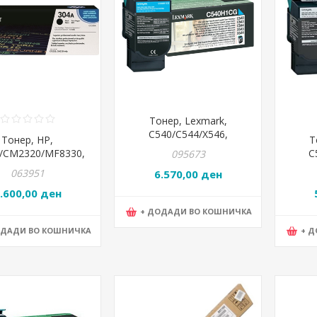
Тонер, Lexmark,
C540/C544/X546,
Тонер, HP,
Т
C540H1CG, Цијан
/CM2320/MF8330,
C
095673
C530A, Црна
C
063951
6.570,00 ден
.600,00 ден
+ ДОДАДИ ВО КОШНИЧКА
ОДАДИ ВО КОШНИЧКА
+ 