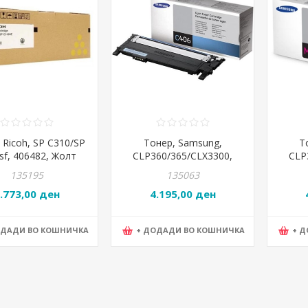
 Ricoh, SP C310/SP
Тонер, Samsung,
Т
sf, 406482, Жолт
CLP360/365/CLX3300,
CLP
CLT-C406S, Цијан
CLT
135195
135063
.773,00 ден
4.195,00 ден
ОДАДИ ВО КОШНИЧКА
+ ДОДАДИ ВО КОШНИЧКА
+ 