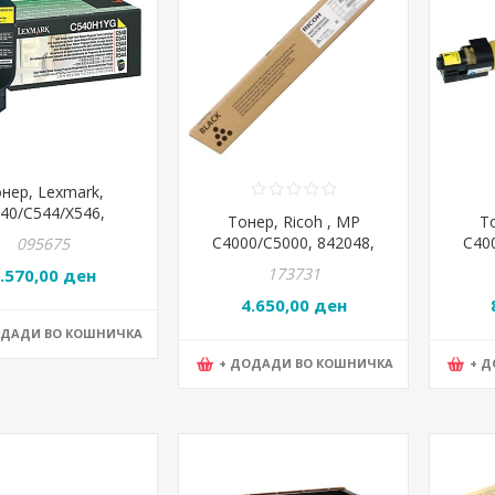
нер, Lexmark,
40/C544/X546,
Тонер, Ricoh , MP
Т
40H1YG, Жолта
C4000/C5000, 842048,
C40
095675
Црна
173731
.570,00 ден
4.650,00 ден
ОДАДИ ВО КОШНИЧКА
+ ДОДАДИ ВО КОШНИЧКА
+ 