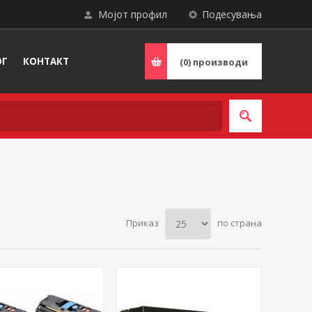
Мојот профил
Подесувања
ОГ
КОНТАКТ
(0)
производи
Приказ
по страна