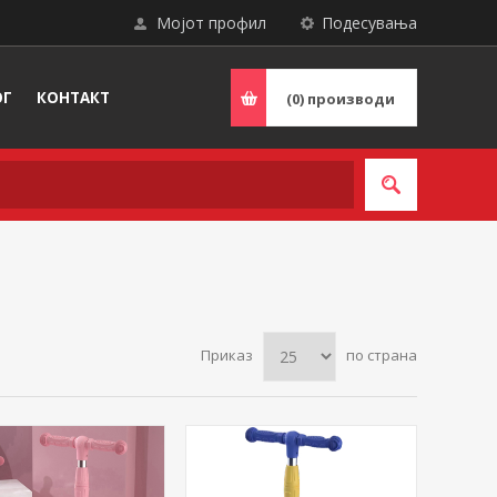
Мојот профил
Подесувања
ОГ
КОНТАКТ
(0)
производи
Приказ
по страна