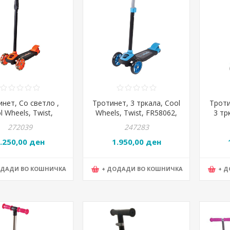
нет, Со светло ,
Тротинет, 3 тркала, Cool
Троти
l Wheels, Twist,
Wheels, Twist, FR58062,
3 тр
18, Портокалова
Сина
S
272039
247283
.250,00 ден
1.950,00 ден
ОДАДИ ВО КОШНИЧКА
+ ДОДАДИ ВО КОШНИЧКА
+ 