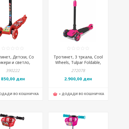
тинет, Детски, Со
Тротинет, 3 тркала, Cool
икери и светло,
Wheels, Tulpar Foldable,
на на тркало 2цм,
FR59342, Розева
390222
272078
KS030C, Црвена
850,00 ден
2.900,00 ден
ДОДАДИ ВО КОШНИЧКА
+ ДОДАДИ ВО КОШНИЧКА