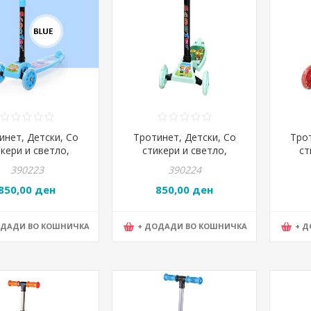
инет, Детски, Со
Тротинет, Детски, Со
Тро
кери и светло,
стикери и светло,
ст
а на тркало 2цм,
Ширина на тркало 2цм,
Шири
390223
390224
KS030C, Сина
WDKS030C, Зелена
WD
850,00 ден
850,00 ден
ОДАДИ ВО КОШНИЧКА
+ ДОДАДИ ВО КОШНИЧКА
+ 