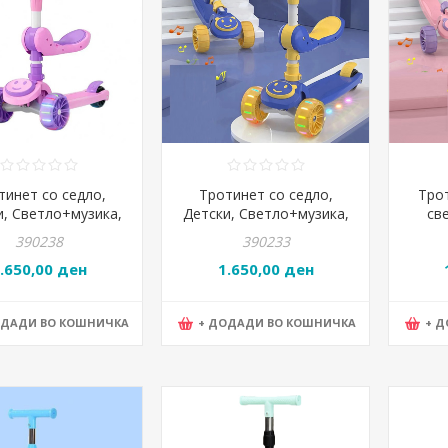
тинет со седло,
Тротинет со седло,
Тро
и, Светло+музика,
Детски, Светло+музика,
св
а на тркало 2цм,
Ширина на тркало 2цм,
трка
390238
390233
S040B, Розева
WDKS040B, Сина
.650,00 ден
1.650,00 ден
ОДАДИ ВО КОШНИЧКА
+ ДОДАДИ ВО КОШНИЧКА
+ 