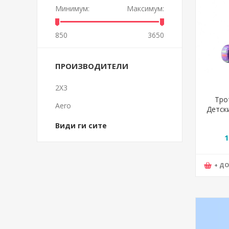
Минимум:
Максимум:
850
3650
ПРОИЗВОДИТЕЛИ
2X3
Тро
Aero
Детск
Ширин
Види ги сите
WDK
1
+ Д