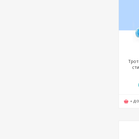
Трот
сти
Ширин
WD
+ Д