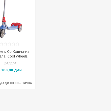
нет, Со Кошничка,
ала, Cool Wheels,
pider, FR58314
247274
.300,00 ден
ОДАДИ ВО КОШНИЧКА