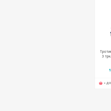
Троти
3 трк
S
1
+ Д