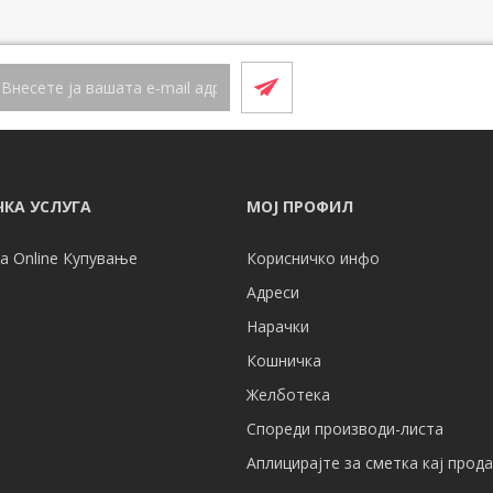
КА УСЛУГА
МОЈ ПРОФИЛ
а Online Купување
Корисничко инфо
Адреси
Нарачки
Кошничка
Желботека
Спореди производи-листа
Аплицирајте за сметка кај прод