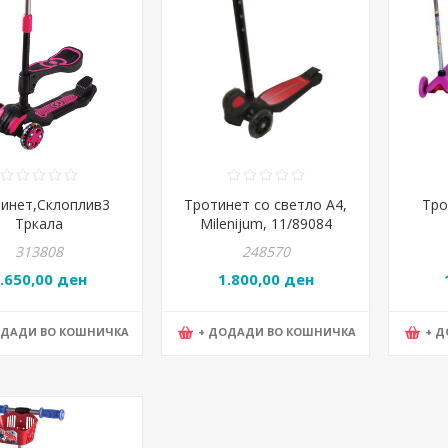
инет,Склоплив3
Тротинет со светло А4,
Тро
Тркала
Milenijum, 11/89084
0кг,Прилагодливо
313808
248570
седиште,Cool
.650,00 ден
1.800,00 ден
lsFR59564Розева
ОДАДИ ВО КОШНИЧКА
+ ДОДАДИ ВО КОШНИЧКА
+ 