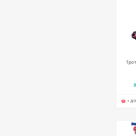
Трот
LED,3
3
Whee
+ Д