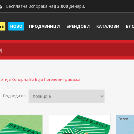
Бесплатна испорака над
3,000
Денари.
ЊЕ
НОВО
ПРОДАВНИЦИ
БРЕНДОВИ
КАТАЛОЗИ
БЛ
артија Копирна Во Боја Поголеми Грамажи
Подреди по