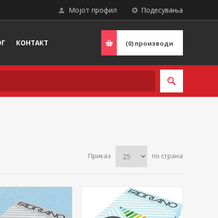
Мојот профил
Подесувања
ОГ
КОНТАКТ
(0)
производи
Приказ
по страна