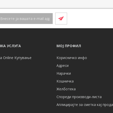
КА УСЛУГА
МОЈ ПРОФИЛ
а Online Купување
Корисничко инфо
Адреси
Нарачки
Кошничка
Желботека
Спореди производи-листа
Аплицирајте за сметка кај прод