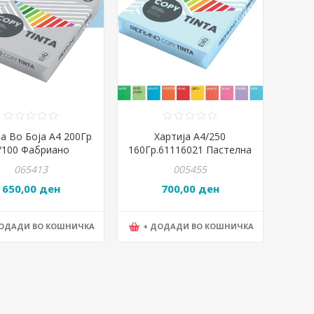
ја Во Боја А4 200Гр
Хартија А4/250
/100 Фабриано
160Гр.61116021 Пастелна
елно Сина CELESTE
Жолта -BANANA
065413
005455
65721297
650,00 ден
700,00 ден
ДОДАДИ ВО КОШНИЧКА
+ ДОДАДИ ВО КОШНИЧКА