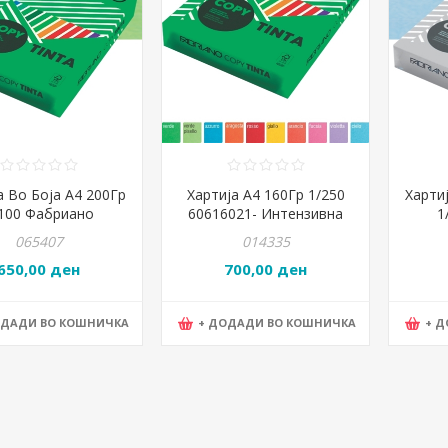
а Во Боја А4 200Гр
Хартија А4 160Гр 1/250
Харти
100 Фабриано
60616021- Интензивна
1
зивно Св.Зелена
Боја жолта Giallo
Паст
065407
014335
DE PIS 65821297
650,00 ден
700,00 ден
ОДАДИ ВО КОШНИЧКА
+ ДОДАДИ ВО КОШНИЧКА
+ 