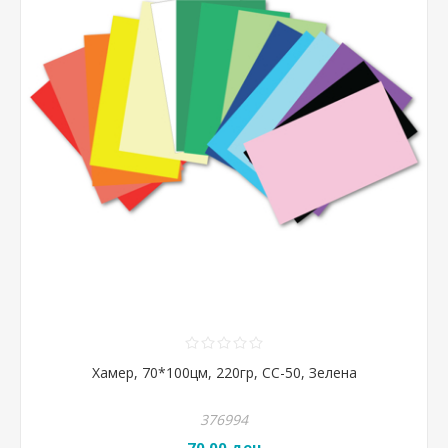
Хамер, 70*100цм, 220гр, CC-50, Зелена
376994
70,00 ден