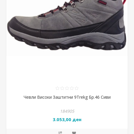
Чевли Високи Заштитни 9Trekg Бр.46 Сиви
184905
3.053,00 ден