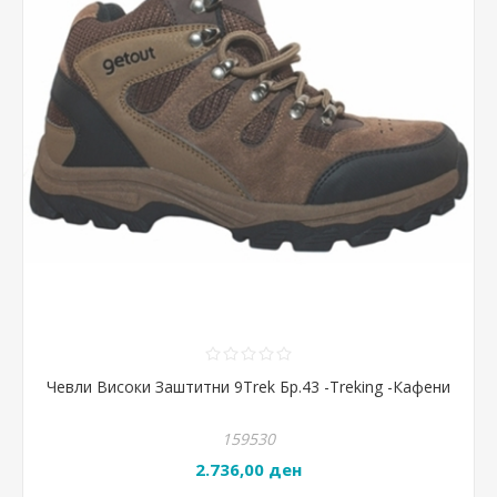
Чевли Високи Заштитни 9Тrek Бр.43 -Treking -Кафени
159530
2.736,00 ден