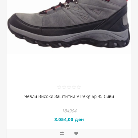
Чевли Високи Заштитни 9Trekg Бр.45 Сиви
184904
3.054,00 ден