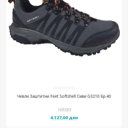
Чевли Заштитни Feet Softshell Сиви G3210 Бр.40
169383
4.127,00 ден