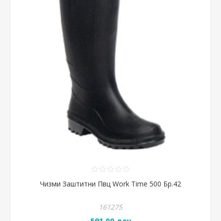
Чизми Заштитни Пвц Work Time 500 Бр.42
161275
591,00 ден