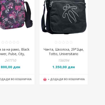
 за на рамо, Black
Чанта, Школска, 29*2цм,
ower, Pulse, City,
Totto, Universitario
441, 19.5*23*7цм
Cuaderno Н01, 0581284,
247710
156094
Црна
800,00 ден
1.350,00 ден
ДОДАДИ ВО КОШНИЧКА
+ ДОДАДИ ВО КОШНИЧКА