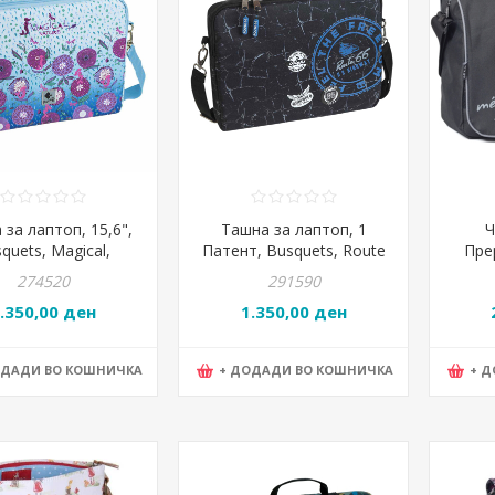
за лаптоп, 15,6",
Ташна за лаптоп, 1
Ч
quets, Magical,
Патент, Busquets, Route
Пре
.09400, 41*34*4цм
66 , 17.750.05200,
274520
291590
41*34*4цм
.350,00 ден
1.350,00 ден
ОДАДИ ВО КОШНИЧКА
+ ДОДАДИ ВО КОШНИЧКА
+ 