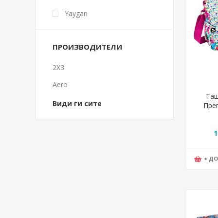
Yaygan
ПРОИЗВОДИТЕЛИ
2X3
Aero
Таш
Види ги сите
Прег
Butte
1
+ Д