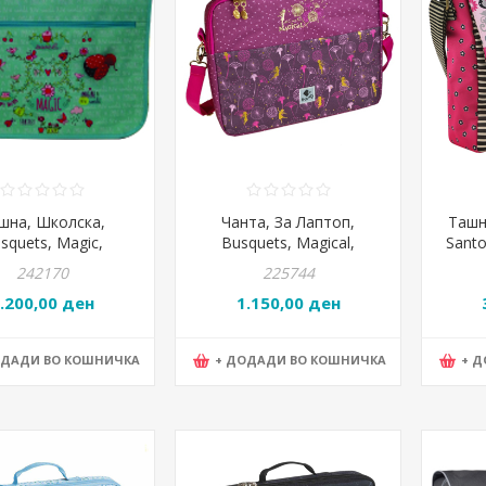
шна, Школска,
Чанта, За Лаптоп,
Ташн
squets, Magic,
Busquets, Magical,
Santo
17.644.08740,
18.050.09300, 38*30*6цм,
925GJ
242170
225744
40*10цм, Зелена
Виолетова
.200,00 ден
1.150,00 ден
ОДАДИ ВО КОШНИЧКА
+ ДОДАДИ ВО КОШНИЧКА
+ 