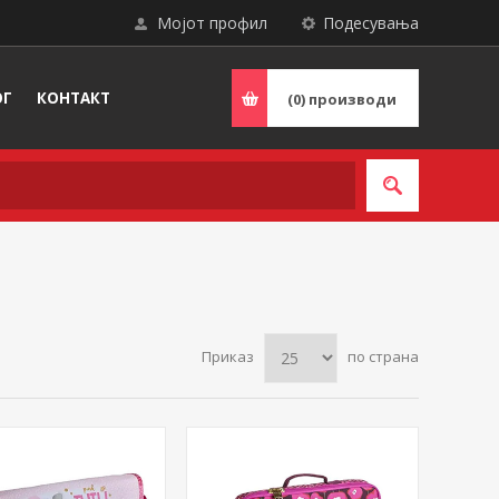
Мојот профил
Подесувања
ОГ
КОНТАКТ
(0)
производи
Приказ
по страна