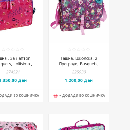
шна , За Лаптоп,
Ташна, Школска, 2
quets, Loliisima ,
Прегради, Busquets,
1.05270, 39*30*0цм
Garden, 17.644.09090,
274521
225930
36*28*12цм
1.350,00 ден
1.200,00 ден
ДОДАДИ ВО КОШНИЧКА
+ ДОДАДИ ВО КОШНИЧКА