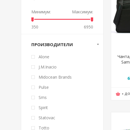
Минимум:
Максимум:
350
6950
ПРОИЗВОДИТЕЛИ
Чанта,
Alone
Sams
J.M.Inacio
135075
Midocean Brands
6
Pulse
+ Д
Sms
Spirit
Statovac
Totto