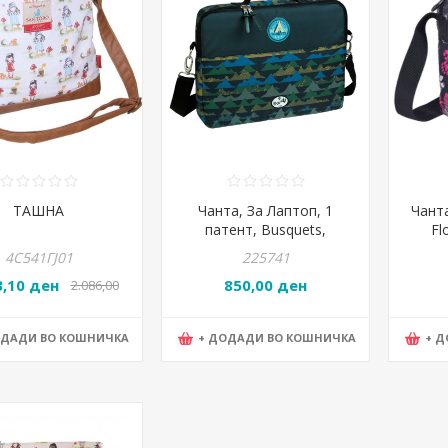
ТАШНА
Чанта, За Лаптоп, 1
Чанта
патент, Busquets,
Fl
Summits, 18.050.08970,
121
4С541ГЈ01
225741
38*30*6цм, Маскирна
3,10 ден
850,00 ден
2.086,00
ден
ОДАДИ ВО КОШНИЧКА
+ ДОДАДИ ВО КОШНИЧКА
+ 