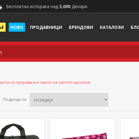
Бесплатна испорака над
3,000
Денари.
ЊЕ
НОВО
ПРОДАВНИЦИ
БРЕНДОВИ
КАТАЛОЗИ
БЛ
анти со прерамка и чанти за лаптоп школски
Подреди по