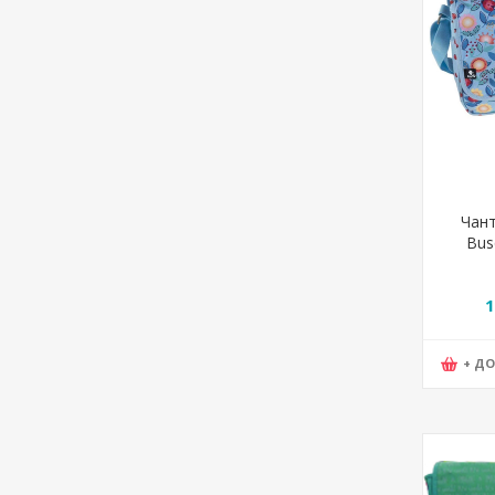
Чант
Bus
1
+ Д