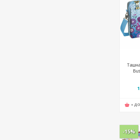
Ташна 
Bus
17.650
1
+ Д
-15%