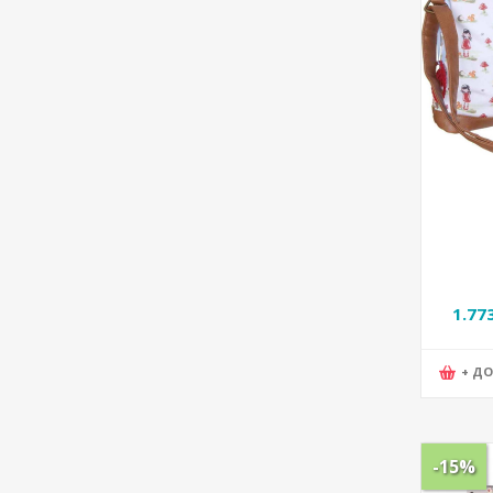
1.77
+ Д
-15%