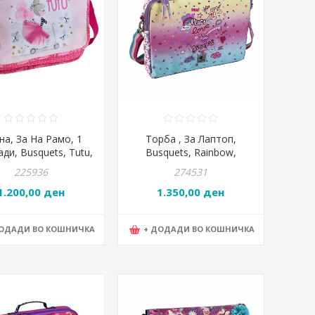
на, За На Рамо, 1
Торба , За Лаптоп,
ди, Busquets, Тutu,
Busquets, Rainbow,
4.09410, 33*24*8цм
18.650.09440, 41*43*4цм
225936
274531
1.200,00 ден
1.350,00 ден
ДОДАДИ ВО КОШНИЧКА
+ ДОДАДИ ВО КОШНИЧКА