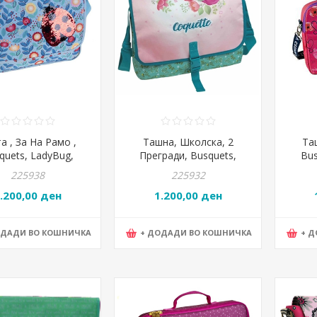
а , За На Рамо ,
Ташна, Школска, 2
Та
quets, LadyBug,
Прегради, Busquets,
Bus
17.44.09550
Coquette, 17.644.09110,
18.77
225938
225932
36*28*12цм
.200,00 ден
1.200,00 ден
ОДАДИ ВО КОШНИЧКА
+ ДОДАДИ ВО КОШНИЧКА
+ 