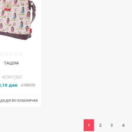
ТАШНА
4С541ГЈ02
3,10 ден
2.086,00
ден
ОДАДИ ВО КОШНИЧКА
1
2
3
4