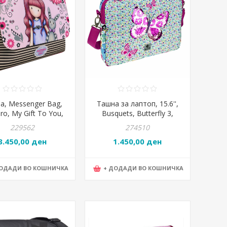
а, Messenger Bag,
Ташна за лаптоп, 15.6'',
ro, My Gift To You,
Busquets, Butterfly 3,
02, 40*28.8*2.5цм,
17.650.09390, 41*34*4цм
229562
274510
Розева
3.450,00 ден
1.450,00 ден
ДОДАДИ ВО КОШНИЧКА
+ ДОДАДИ ВО КОШНИЧКА