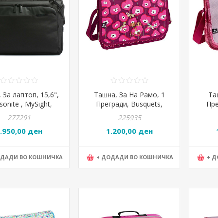
 За лаптоп, 15,6",
Ташна, За На Рамо, 1
Та
onite , MySight,
Прегради, Busquets,
Пре
/1041, 31*43*9цм,
Freely, 17.644.0938,
Magi
277291
225935
Црна
33*24*8цм
.950,00 ден
1.200,00 ден
ОДАДИ ВО КОШНИЧКА
+ ДОДАДИ ВО КОШНИЧКА
+ 