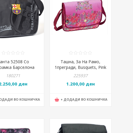
анта 52508 Со
Ташна, За На Рамо,
рамка Барселона
1прегради, Busquets, Pink
Jungle, 17.044.09530
180271
225937
2.250,00 ден
1.200,00 ден
ДОДАДИ ВО КОШНИЧКА
+ ДОДАДИ ВО КОШНИЧКА