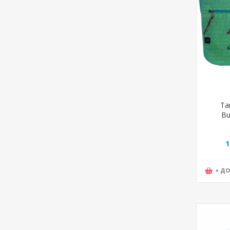
Та
Bu
32*
1
+ Д