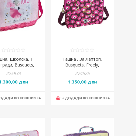
шна, Школска, 1
Ташна , За Лаптоп,
гради, Busquets,
Busquets, Freely,
cal, 17.644.09400,
17.650.09380, 39*30*6цм
225933
274525
33*24*8цм
1.300,00 ден
1.350,00 ден
ДОДАДИ ВО КОШНИЧКА
+ ДОДАДИ ВО КОШНИЧКА