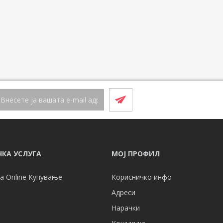
КА УСЛУГА
МОЈ ПРОФИЛ
а Online Купување
Корисничко инфо
Адреси
Нарачки