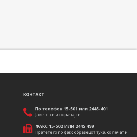
КОНТАКТ
По телефон 15-501 или 2445-401
Јавете се и порачајте
ФАКС 15-502 ИЛИ 2445 499
Пратете го по факс образецот тука, со печат и