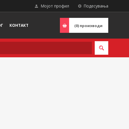
Мојот профил
Подесувања
ОГ
КОНТАКТ
(0)
производи