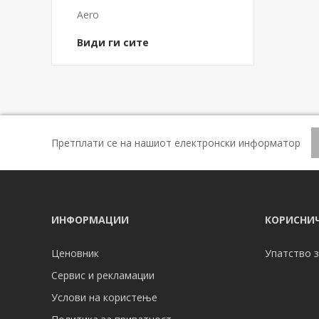
Aero
Види ги сите
Претплати се на нашиот електронски информатор
ИНФОРМАЦИИ
КОРИСНИЧ
Ценовник
Упатство з
Сервис и рекламации
Услови на користење