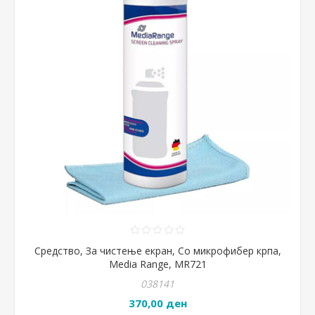
Средство, За чистење екран, Со микрофибер крпа,
Media Range, MR721
038141
370,00 ден