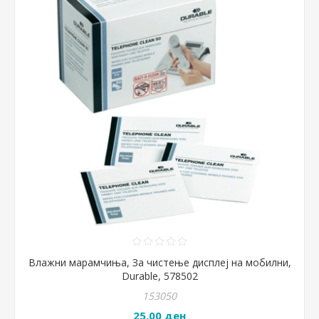
Влажни марамчиња, За чистење дисплеј на мобилни,
Durable, 578502
153050
25,00 ден