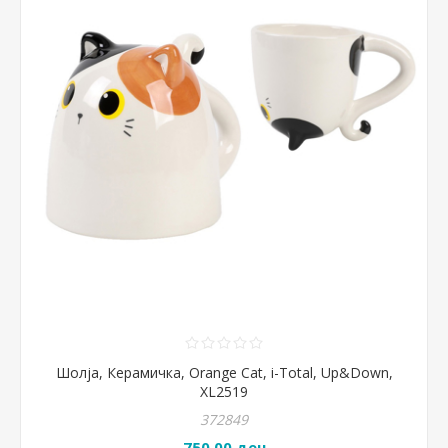
Шолја, Керамичка, Orange Cat, i-Total, Up&Down,
XL2519
372849
750,00 ден