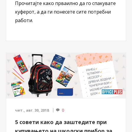
Прочитајте како прваилно да го спакувате
куферот, а да ги понесете сите потребни
работи.
0
чет., авг. 30, 2018
5 совети како да заштедите при
купувањето на школски прибор за