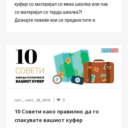
куфер со материјал со мека школка или пак
со материјал со тврда школка?!
Дознајте повеќе кои се предностите и
Вашите нарачки проследете ги на нашиот
недостатоците на куферите со мека школка и
телефон за конт...
куферите со тврда школка пред да го
изберете Вашиот нов пријател за патување.
0
пет., септ. 28, 2018
10 Совети како правилно да го
спакувате вашиот куфер