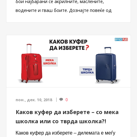
бои најбарани се акрилните, маслените,
водените и гваш боите. Дознајте повеќе од
што се направени овие бои и како правилно да
ги употребите акрилните, маслените и
темперните бои.
0
пон., дек. 10, 2018
Каков куфер да изберете – со мека
школка или со тврда школка?!
Каков куфер да изберете – дилемата е меѓу