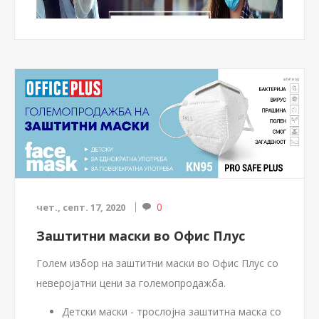
Како да го препознаете квалитетот? Дали сите
маски се исти? Дали еднократната употреба
значи дека не треба да внимавате на составот на
0
чет., септ. 17, 2020
производот, бидејќи и така се користи еднаш, па
пресудно е да е поефтина? Во продолжение
Заштитни маски во Офис Плус
проверете што треба да знаете и како да
Голем избор на заштитни маски во Офис Плус со
проверите дали маската која ја купувате ќе ви ја
неверојатни цени за големопродажба.
понуди адектватната заштита.
BFE
не е исто што
PFE
Детски маски - трослојна заштитна маска со